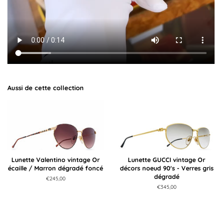
Aussi de cette collection
Lunette Valentino vintage Or
Lunette GUCCI vintage Or
écaille / Marron dégradé foncé
décors noeud 90's - Verres gris
dégradé
Prix
€245,00
régulier
Prix
€345,00
régulier