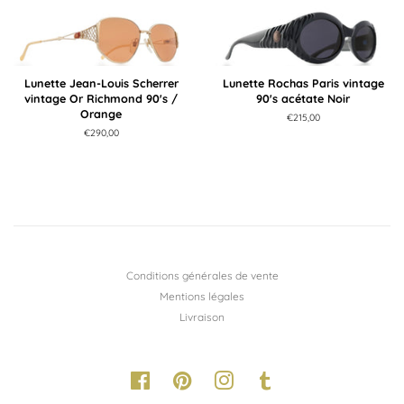
Lunette Jean-Louis Scherrer
Lunette Rochas Paris vintage
vintage Or Richmond 90's /
90's acétate Noir
Orange
Prix
€215,00
régulier
Prix
€290,00
régulier
Conditions générales de vente
Mentions légales
Livraison
Facebook
Pinterest
Instagram
Tumblr