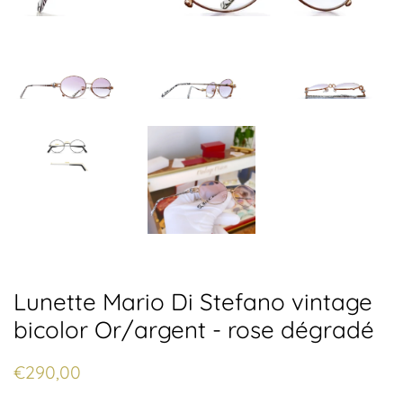
Lunette Mario Di Stefano vintage
bicolor Or/argent - rose dégradé
Prix
Prix
€290,00
régulier
réduit