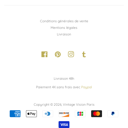
Conditions générales de vente
Mentions légales
Livraison
Facebook
Pinterest
Instagram
Tumblr
Livraison 48h
Paiement 4X sans frais avec
Paypal
Copyright © 2026,
Vintage Vision Paris
Méthodes
de
paiement