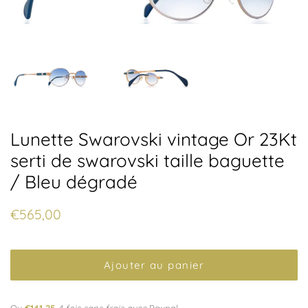
Lunette Swarovski vintage Or 23Kt
serti de swarovski taille baguette
/ Bleu dégradé
Prix
Prix
€565,00
régulier
réduit
Ajouter au panier