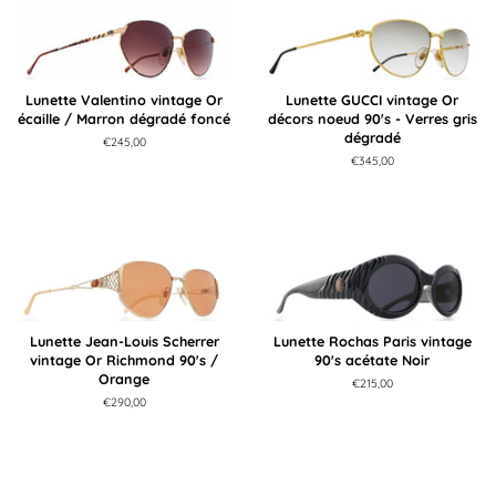
Lunette Valentino vintage Or
Lunette GUCCI vintage Or
écaille / Marron dégradé foncé
décors noeud 90's - Verres gris
dégradé
Prix
€245,00
régulier
Prix
€345,00
régulier
Lunette Jean-Louis Scherrer
Lunette Rochas Paris vintage
vintage Or Richmond 90's /
90's acétate Noir
Orange
Prix
€215,00
régulier
Prix
€290,00
régulier