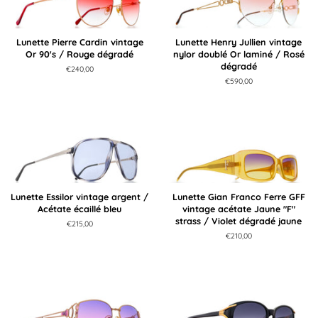
Lunette Pierre Cardin vintage
Lunette Henry Jullien vintage
Or 90's / Rouge dégradé
nylor doublé Or laminé / Rosé
dégradé
Prix
€240,00
régulier
Prix
€590,00
régulier
Lunette Essilor vintage argent /
Lunette Gian Franco Ferre GFF
Acétate écaillé bleu
vintage acétate Jaune "F"
strass / Violet dégradé jaune
Prix
€215,00
régulier
Prix
€210,00
régulier