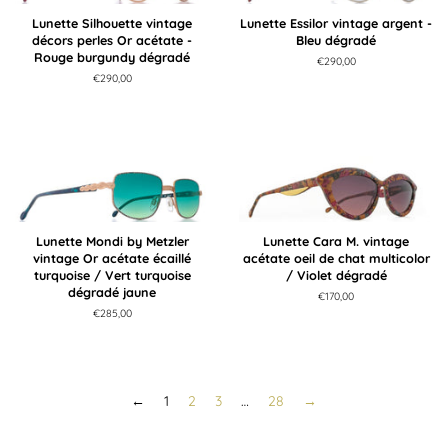
Lunette Silhouette vintage
Lunette Essilor vintage argent -
décors perles Or acétate -
Bleu dégradé
Rouge burgundy dégradé
Prix
€290,00
régulier
Prix
€290,00
régulier
Lunette Mondi by Metzler
Lunette Cara M. vintage
vintage Or acétate écaillé
acétate oeil de chat multicolor
turquoise / Vert turquoise
/ Violet dégradé
dégradé jaune
Prix
€170,00
régulier
Prix
€285,00
régulier
←
1
2
3
…
28
→