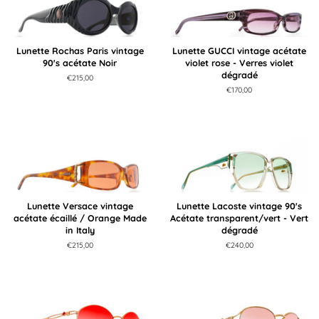
Lunette Rochas Paris vintage
Lunette GUCCI vintage acétate
90's acétate Noir
violet rose - Verres violet
dégradé
Prix
€215,00
régulier
Prix
€170,00
régulier
Lunette Versace vintage
Lunette Lacoste vintage 90's
acétate écaillé / Orange Made
Acétate transparent/vert - Vert
in Italy
dégradé
Prix
€215,00
Prix
€240,00
régulier
régulier