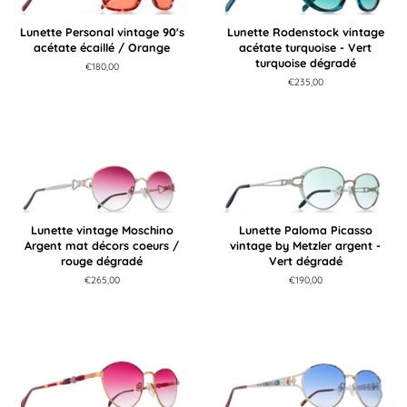
Lunette Personal vintage 90's
Lunette Rodenstock vintage
acétate écaillé / Orange
acétate turquoise - Vert
turquoise dégradé
Prix
€180,00
régulier
Prix
€235,00
régulier
Lunette vintage Moschino
Lunette Paloma Picasso
Argent mat décors coeurs /
vintage by Metzler argent -
rouge dégradé
Vert dégradé
Prix
€265,00
Prix
€190,00
régulier
régulier