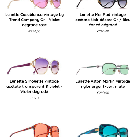
Lunette Casablanca vintage by
Lunette MenRad vintage
Trend Company Or - Violet
acétate Noir décors Or / Bleu
dégradé rose
foncé dégradé
Prix
€290,00
Prix
€205,00
régulier
régulier
Lunette Silhouette vintage
Lunette Aston Martin vintage
acétate transparent & violet -
nylor argent/vert mate
Violet dégradé
Prix
€290,00
régulier
Prix
€225,00
régulier