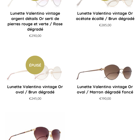
Lunette Valentino vintage
Lunette Valentino vintage Or
argent détails Or serti de
acétate écaillé / Brun dégradé
pierres rouge et verte / Rose
Prix
€285,00
dégradé
régulier
Prix
€290,00
régulier
ÉPUISÉ
Lunette Valentino vintage Or
Lunette Valentino vintage Or
oval / Brun dégradé
oval / Marron dégradé foncé
Prix
€245,00
Prix
€190,00
régulier
régulier