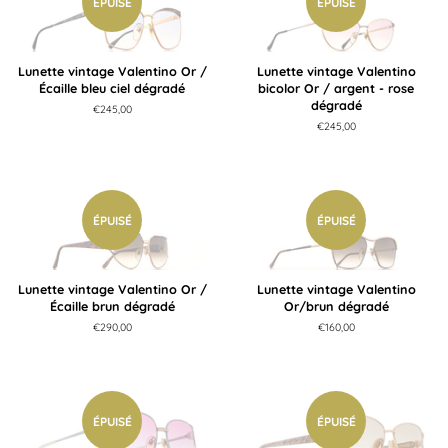
ÉPUISÉ
ÉPUISÉ
Lunette vintage Valentino Or /
Lunette vintage Valentino
Écaille bleu ciel dégradé
bicolor Or / argent - rose
dégradé
Prix
€245,00
régulier
Prix
€245,00
régulier
ÉPUISÉ
ÉPUISÉ
Lunette vintage Valentino Or /
Lunette vintage Valentino
Écaille brun dégradé
Or/brun dégradé
Prix
€290,00
Prix
€160,00
régulier
régulier
ÉPUISÉ
ÉPUISÉ