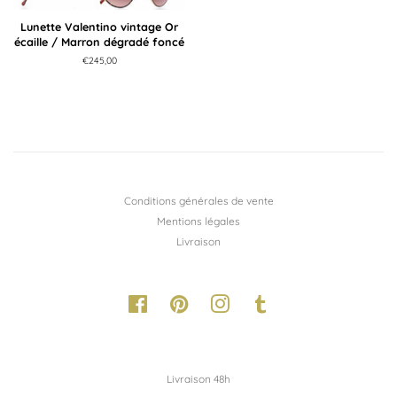
Lunette Valentino vintage Or
écaille / Marron dégradé foncé
Prix
€245,00
régulier
Conditions générales de vente
Mentions légales
Livraison
Facebook
Pinterest
Instagram
Tumblr
Livraison 48h