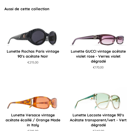
Aussi de cette collection
Lunette Rochas Paris vintage
Lunette GUCCI vintage acétate
90's acétate Noir
violet rose - Verres violet
dégradé
Prix
€215,00
régulier
Prix
€170,00
régulier
Lunette Versace vintage
Lunette Lacoste vintage 90's
acétate écaillé / Orange Made
Acétate transparent/vert - Vert
in Italy
dégradé