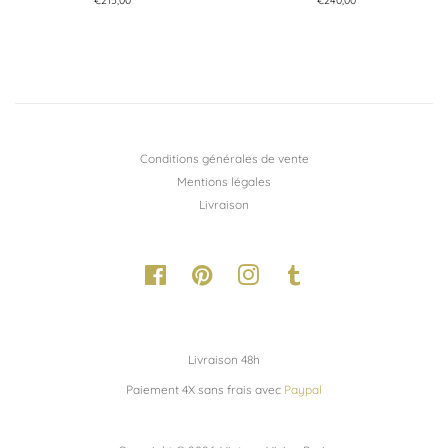
Prix
€215,00
Prix
€240,00
régulier
régulier
Conditions générales de vente
Mentions légales
Livraison
Facebook
Pinterest
Instagram
Tumblr
Livraison 48h
Paiement 4X sans frais avec
Paypal