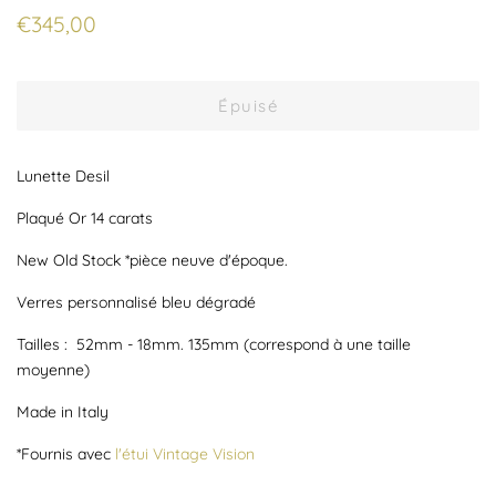
Prix
Prix
€345,00
régulier
réduit
Épuisé
Lunette Desil
Plaqué Or 14 carats
New Old Stock *pièce neuve d'époque.
Verres personnalisé bleu dégradé
Tailles : 52mm - 18mm. 135mm (correspond à une taille
moyenne)
Made in Italy
*Fournis avec
l'étui Vintage Vision