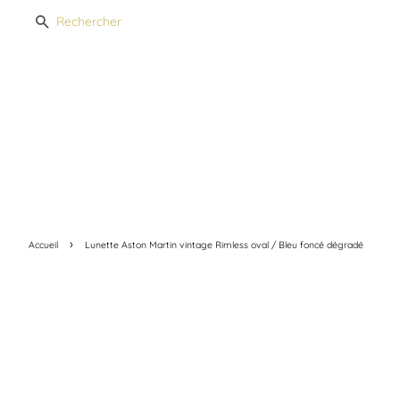
Recherche
›
Accueil
Lunette Aston Martin vintage Rimless oval / Bleu foncé dégradé