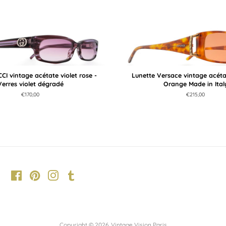
CI vintage acétate violet rose -
Lunette Versace vintage acétat
Verres violet dégradé
Orange Made in Ital
Prix
€170,00
Prix
€215,00
régulier
régulier
Facebook
Pinterest
Instagram
Tumblr
Copyright © 2026,
Vintage Vision Paris