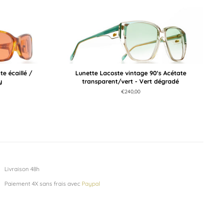
e écaillé /
Lunette Lacoste vintage 90's Acétate
y
transparent/vert - Vert dégradé
Prix
€240,00
régulier
Livraison 48h
Paiement 4X sans frais avec
Paypal