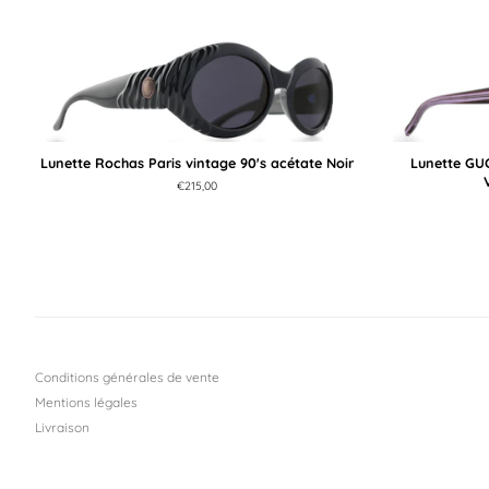
Lunette Rochas Paris vintage 90's acétate Noir
Lunette GUC
Prix
€215,00
régulier
Conditions générales de vente
Mentions légales
Livraison