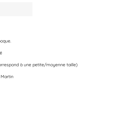
poque.
dé
rrespond à une petite/moyenne taille)
 Martin