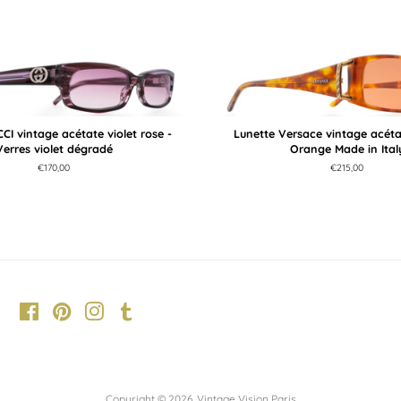
CI vintage acétate violet rose -
Lunette Versace vintage acétat
Verres violet dégradé
Orange Made in Ital
Prix
€170,00
Prix
€215,00
régulier
régulier
Facebook
Pinterest
Instagram
Tumblr
Copyright © 2026,
Vintage Vision Paris