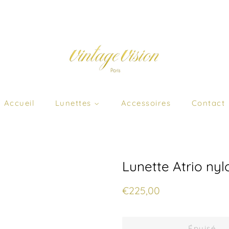
Accueil
Lunettes
Accessoires
Contact
Lunette Atrio nyl
Prix
Prix
€225,00
régulier
réduit
Épuisé