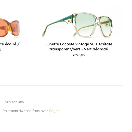
e écaillé /
Lunette Lacoste vintage 90's Acétate
y
transparent/vert - Vert dégradé
Prix
€240,00
régulier
Livraison 48h
Paiement 4X sans frais avec
Paypal