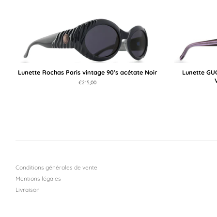
Lunette Rochas Paris vintage 90's acétate Noir
Lunette GUC
Prix
€215,00
régulier
Conditions générales de vente
Mentions légales
Livraison