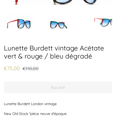
Lunette Burdett vintage Acétate
vert & rouge / bleu dégradé
Prix
Prix
€75,00
€110,00
régulier
réduit
Épuisé
Lunette Burdett London vintage
New Old Stock *pièce neuve d'époque.