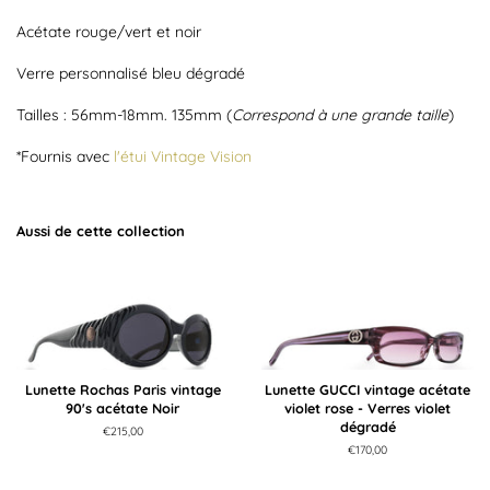
Acétate rouge/vert et noir
Verre personnalisé bleu dégradé
Tailles : 56mm-18mm. 135mm (
Correspond à une grande taille
)
*Fournis avec
l'étui Vintage Vision
Aussi de cette collection
Lunette Rochas Paris vintage
Lunette GUCCI vintage acétate
90's acétate Noir
violet rose - Verres violet
dégradé
Prix
€215,00
régulier
Prix
€170,00
régulier