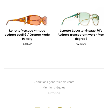
Lunette Versace vintage
Lunette Lacoste vintage 90's
acétate écaillé / Orange Made
Acétate transparent/vert - Vert
in Italy
dégradé
Prix
€215,00
Prix
€240,00
régulier
régulier
Conditions générales de vente
Mentions légales
Livraison