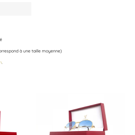
dé
rrespond à une taille moyenne)
n
.