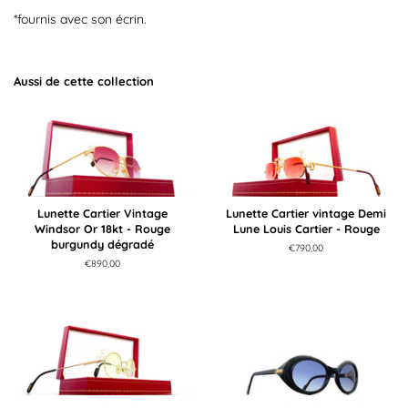
*fournis avec son écrin.
Aussi de cette collection
Lunette Cartier Vintage
Lunette Cartier vintage Demi
Windsor Or 18kt - Rouge
Lune Louis Cartier - Rouge
burgundy dégradé
Prix
€790,00
régulier
Prix
€890,00
régulier