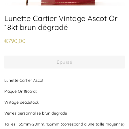
Lunette Cartier Vintage Ascot Or
18kt brun dégradé
Prix
Prix
€790,00
régulier
réduit
Épuisé
Lunette Cartier Ascot
Plaqué Or 18carat
Vintage deadstock
Verres personnalisé brun dégradé
Tailles : 55mm-20mm. 135mm (correspond à une taille moyenne)