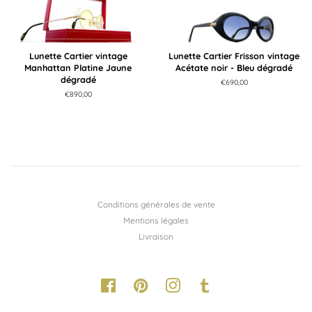
Lunette Cartier vintage
Lunette Cartier Frisson vintage
Manhattan Platine Jaune
Acétate noir - Bleu dégradé
dégradé
Prix
€690,00
régulier
Prix
€890,00
régulier
Conditions générales de vente
Mentions légales
Livraison
Facebook
Pinterest
Instagram
Tumblr