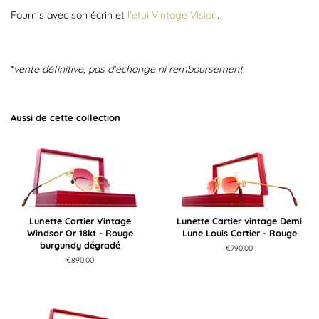
Fournis avec son écrin et
l'étui Vintage Vision
.
*
vente définitive, pas d’échange ni remboursement.
Aussi de cette collection
Lunette Cartier Vintage
Lunette Cartier vintage Demi
Windsor Or 18kt - Rouge
Lune Louis Cartier - Rouge
burgundy dégradé
Prix
€790,00
régulier
Prix
€890,00
régulier