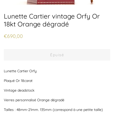
Lunette Cartier vintage Orfy Or
18kt Orange dégradé
Prix
Prix
€690,00
régulier
réduit
Épuisé
Lunette Cartier Orfy
Plaqué Or 18carat
Vintage deadstock
Verres personnalisé Orange dégradé
Tailles : 48mm-21mm. 135mm (correspond à une petite taille)