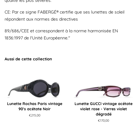
qualité les plus sévères.
CE: Par ce signe FABERGÉ® certifie que ses lunettes de soleil
répondent aux normes des directives
89/686/CEE et correspondent à la norme harmonisée EN
1836:1997 de l'Unité Européenne."
Aussi de cette collection
Lunette Rochas Paris vintage
Lunette GUCCI vintage acétate
90's acétate Noir
violet rose - Verres violet
dégradé
Prix
€215,00
régulier
Prix
€170,00
régulier