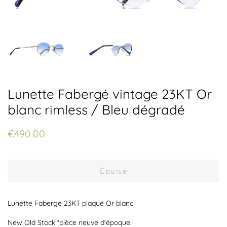
Lunette Fabergé vintage 23KT Or
blanc rimless / Bleu dégradé
Prix
Prix
€490,00
régulier
réduit
Épuisé
Lunette Fabergé 23KT plaqué Or blanc
New Old Stock *pièce neuve d'époque.