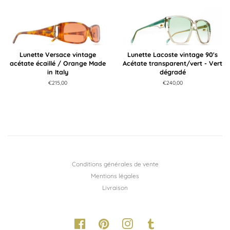
Lunette Versace vintage
Lunette Lacoste vintage 90's
acétate écaillé / Orange Made
Acétate transparent/vert - Vert
in Italy
dégradé
Prix
€215,00
Prix
€240,00
régulier
régulier
Conditions générales de vente
Mentions légales
Livraison
Facebook
Pinterest
Instagram
Tumblr