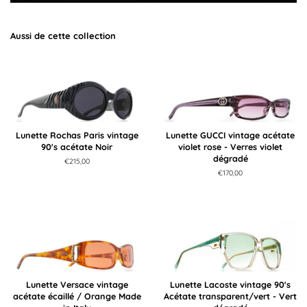
Aussi de cette collection
Lunette Rochas Paris vintage
Lunette GUCCI vintage acétate
90's acétate Noir
violet rose - Verres violet
dégradé
Prix
€215,00
régulier
Prix
€170,00
régulier
Lunette Versace vintage
Lunette Lacoste vintage 90's
acétate écaillé / Orange Made
Acétate transparent/vert - Vert