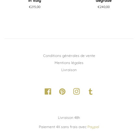
in Italy
dégradé
Prix
€215,00
Prix
€240,00
régulier
régulier
Conditions générales de vente
Mentions légales
Livraison
Facebook
Pinterest
Instagram
Tumblr
Livraison 48h
Paiement 4X sans frais avec
Paypal