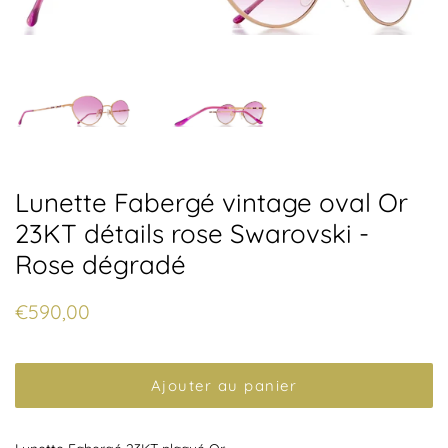
Lunette Fabergé vintage oval Or
23KT détails rose Swarovski -
Rose dégradé
Prix
Prix
€590,00
régulier
réduit
Ajouter au panier