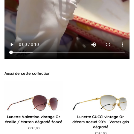
Aussi de cette collection
Lunette Valentino vintage Or
Lunette GUCCI vintage Or
écaille / Marron dégradé foncé
décors noeud 90's - Verres gris
dégradé
Prix
€245,00
régulier
Prix
€345,00