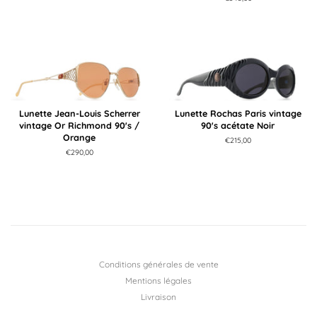
régulier
Lunette Jean-Louis Scherrer
Lunette Rochas Paris vintage
vintage Or Richmond 90's /
90's acétate Noir
Orange
Prix
€215,00
régulier
Prix
€290,00
régulier
Conditions générales de vente
Mentions légales
Livraison