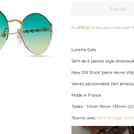
Épuisé
Ou
€131,25
4 fois sans frais avec
P
Lunette Gala
Serti de 6 pierres style émeraud
New Old Stock *pièce neuve d'é
Verres personnalisé Vert émera
Made in France
Tailles : 51mm 19mm .135mm (
Co
*fournis avec
l'étui Vintage Visio