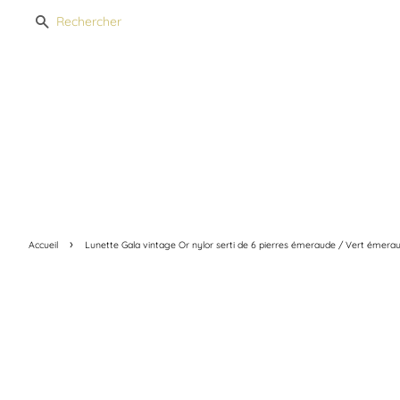
Recherche
›
Accueil
Lunette Gala vintage Or nylor serti de 6 pierres émeraude / Vert émer