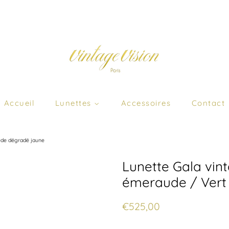
Accueil
Lunettes
Accessoires
Contact
aude dégradé jaune
Lunette Gala vint
émeraude / Vert
Prix
Prix
€525,00
régulier
réduit