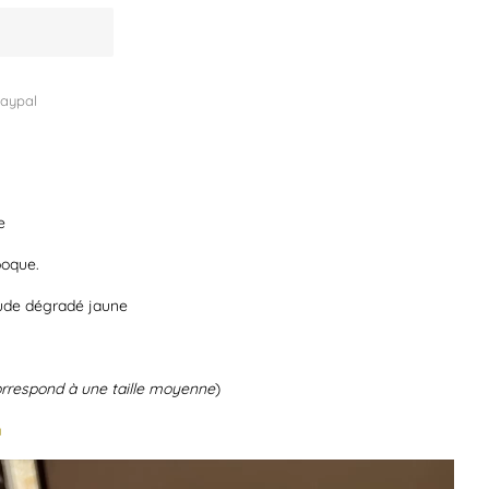
aypal
e
poque.
ude dégradé jaune
rrespond à une taille moyenne
)
n