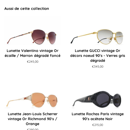
Aussi de cette collection
Lunette Valentino vintage Or
Lunette GUCCI vintage Or
écaille / Marron dégradé foncé
décors noeud 90's - Verres gris
dégradé
Prix
€245,00
régulier
Prix
€345,00
régulier
Lunette Jean-Louis Scherrer
Lunette Rochas Paris vintage
vintage Or Richmond 90's /
90's acétate Noir
Orange
Prix
€215,00
régulier
Prix
€290,00