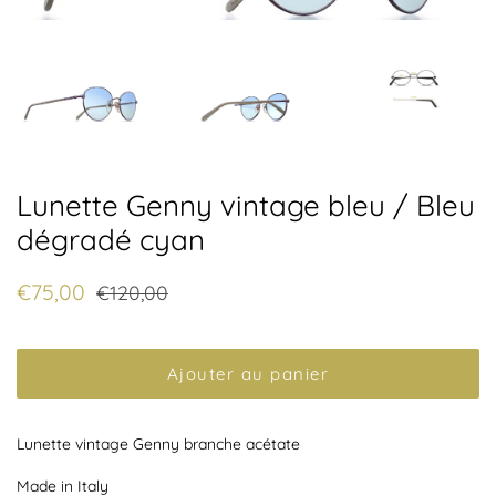
Lunette Genny vintage bleu / Bleu
dégradé cyan
Prix
Prix
€75,00
€120,00
régulier
réduit
Ajouter au panier
Lunette vintage Genny branche acétate
Made in Italy