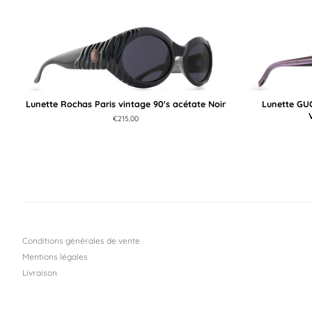
Lunette Rochas Paris vintage 90's acétate Noir
Lunette GUC
Prix
€215,00
régulier
Conditions générales de vente
Mentions légales
Livraison