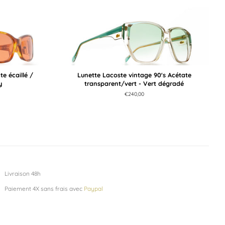
e écaillé /
Lunette Lacoste vintage 90's Acétate
y
transparent/vert - Vert dégradé
Prix
€240,00
régulier
Livraison 48h
Paiement 4X sans frais avec
Paypal