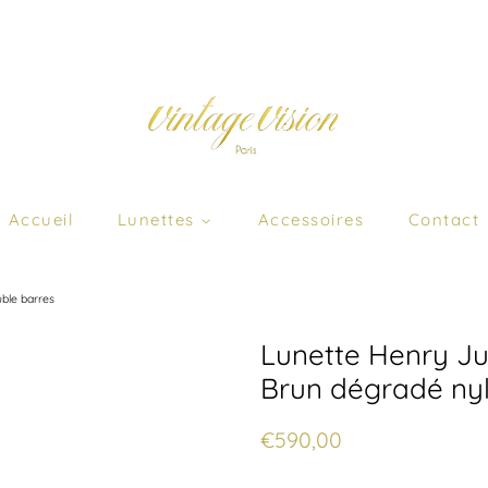
Accueil
Lunettes
Accessoires
Contact
uble barres
Lunette Henry Ju
Brun dégradé nyl
Prix
Prix
€590,00
régulier
réduit