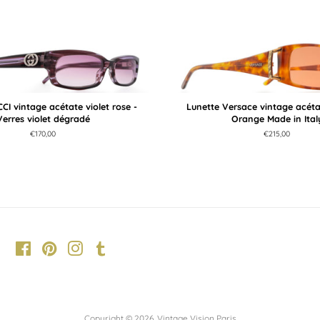
CI vintage acétate violet rose -
Lunette Versace vintage acétat
Verres violet dégradé
Orange Made in Ital
Prix
€170,00
Prix
€215,00
régulier
régulier
Facebook
Pinterest
Instagram
Tumblr
Copyright © 2026,
Vintage Vision Paris