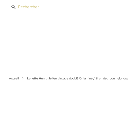
Recherche
›
Accueil
Lunette Henry Jullien vintage doublé Or laminé / Brun dégradé nylor do