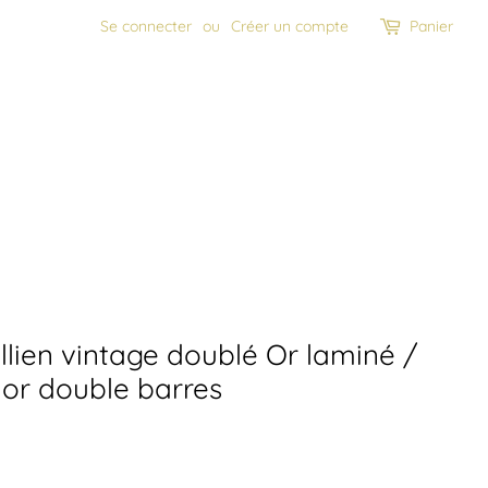
Se connecter
ou
Créer un compte
Panier
llien vintage doublé Or laminé /
or double barres