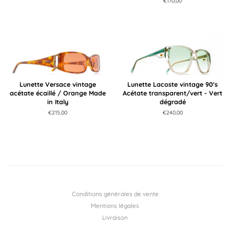
Prix
€170,00
régulier
Lunette Versace vintage
Lunette Lacoste vintage 90's
acétate écaillé / Orange Made
Acétate transparent/vert - Vert
in Italy
dégradé
Prix
€215,00
Prix
€240,00
régulier
régulier
Conditions générales de vente
Mentions légales
Livraison