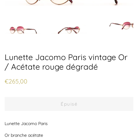
Lunette Jacomo Paris vintage Or
/ Acétate rouge dégradé
Prix
Prix
€265,00
régulier
réduit
Épuisé
Lunette Jacomo Paris
Or branche acétate