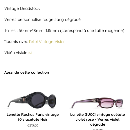
Vintage Deadstock
Verres personnalisé rouge sang dégradé
Tailles : 50mm-18mm. 135mm (correspond à une taille moyenne)
*fournis avec
l'étui Vintage Vision
Vidéo visible
ici
Aussi de cette collection
Lunette Rochas Paris vintage
Lunette GUCCI vintage acétate
90's acétate Noir
violet rose - Verres violet
dégradé
Prix
€215,00
régulier