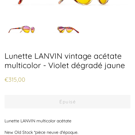
Lunette LANVIN vintage acétate
multicolor - Violet dégradé jaune
Prix
Prix
€315,00
régulier
réduit
Épuisé
Lunette LANVIN multicolor acétate
New Old Stock *pièce neuve d'époque.