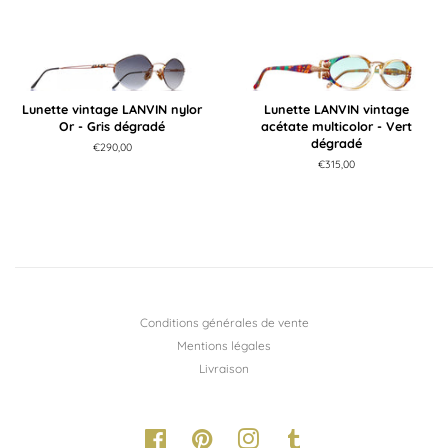
Lunette vintage LANVIN nylor
Lunette LANVIN vintage
Or - Gris dégradé
acétate multicolor - Vert
dégradé
Prix
€290,00
régulier
Prix
€315,00
régulier
Conditions générales de vente
Mentions légales
Livraison
Facebook
Pinterest
Instagram
Tumblr