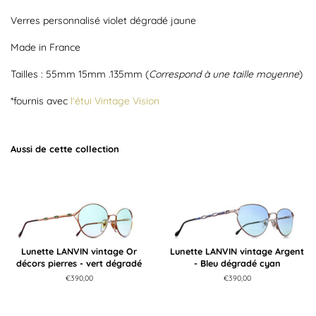
Verres personnalisé violet dégradé jaune
Made in France
Tailles : 55mm 15mm .135mm (
Correspond à une taille moyenne
)
*fournis avec
l'étui Vintage Vision
Aussi de cette collection
Lunette LANVIN vintage Or
Lunette LANVIN vintage Argent
décors pierres - vert dégradé
- Bleu dégradé cyan
Prix
€390,00
Prix
€390,00
régulier
régulier