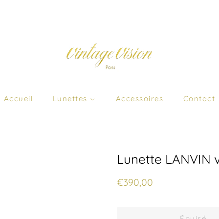
Accueil
Lunettes
Accessoires
Contact
Lunette LANVIN v
Prix
Prix
€390,00
régulier
réduit
Épuisé