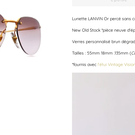
Lunette LANVIN Or percé sans c
New Old Stock *pièce neuve d'é
Verres personnalisé brun dégra
Tailles : 55mm 18mm .135mm (
C
*fournis avec
l'étui Vintage Visio