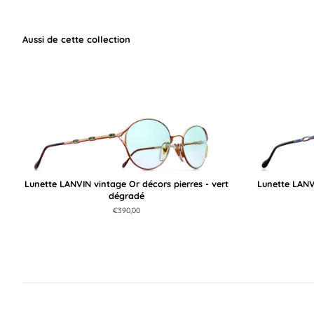
Aussi de cette collection
Lunette LANVIN vintage Or décors pierres - vert
Lunette LANV
dégradé
Prix
€390,00
régulier