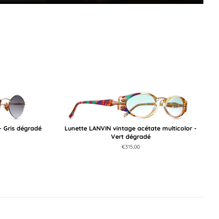
- Gris dégradé
Lunette LANVIN vintage acétate multicolor -
Vert dégradé
Prix
€315,00
régulier