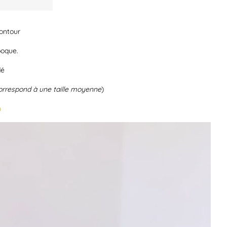
ontour
poque.
dé
orrespond à une taille moyenne
)
n