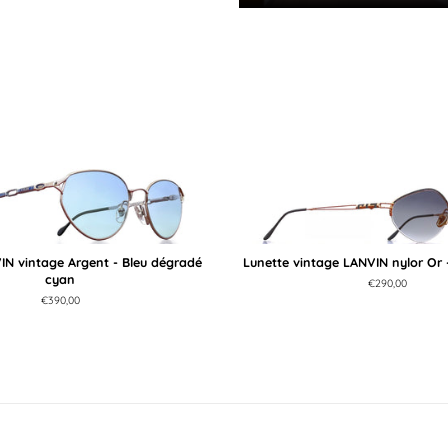
IN vintage Argent - Bleu dégradé
Lunette vintage LANVIN nylor Or 
cyan
Prix
€290,00
régulier
Prix
€390,00
régulier