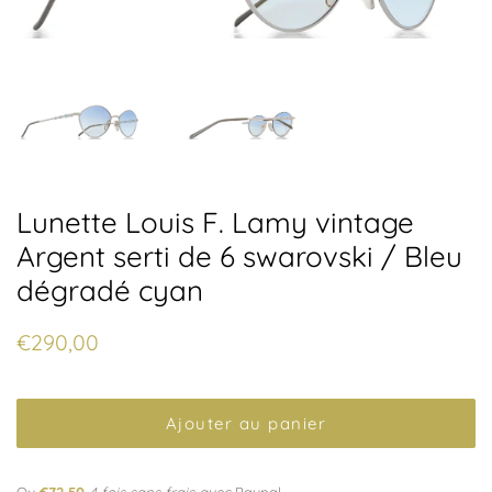
Lunette Louis F. Lamy vintage
Argent serti de 6 swarovski / Bleu
dégradé cyan
Prix
Prix
€290,00
régulier
réduit
Ajouter au panier