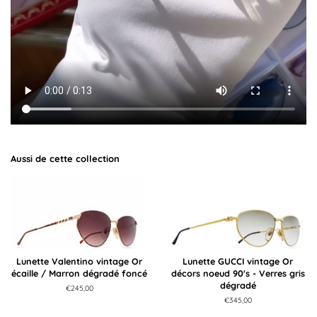
Aussi de cette collection
Lunette Valentino vintage Or
Lunette GUCCI vintage Or
écaille / Marron dégradé foncé
décors noeud 90's - Verres gris
dégradé
Prix
€245,00
régulier
Prix
€345,00
régulier