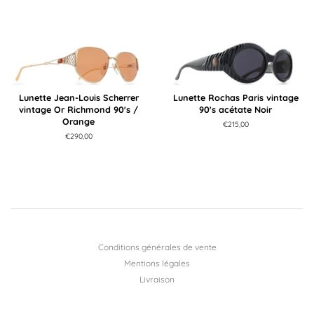
Lunette Jean-Louis Scherrer
Lunette Rochas Paris vintage
vintage Or Richmond 90's /
90's acétate Noir
Orange
Prix
€215,00
régulier
Prix
€290,00
régulier
Conditions générales de vente
Mentions légales
Livraison