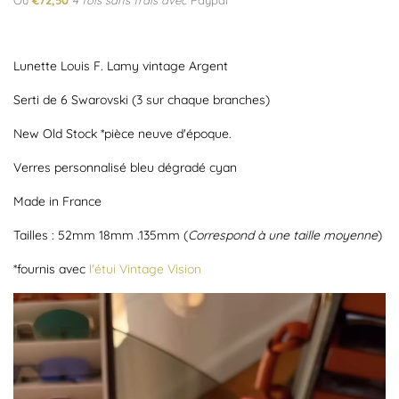
Ou
€72,50
4 fois sans frais avec
Paypal
Lunette Louis F. Lamy vintage Argent
Serti de 6 Swarovski (3 sur chaque branches)
New Old Stock *pièce neuve d'époque.
Verres personnalisé bleu dégradé cyan
Made in France
Tailles : 52mm 18mm .135mm (
Correspond à une taille moyenne
)
*fournis avec
l'étui Vintage Vision