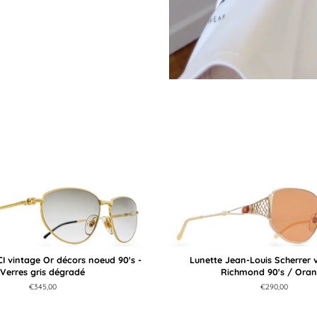
I vintage Or décors noeud 90's -
Lunette Jean-Louis Scherrer 
Verres gris dégradé
Richmond 90's / Ora
Prix
€345,00
Prix
€290,00
régulier
régulier