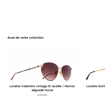
Aussi de cette collection
Lunette Valentino vintage Or écaille / Marron
Lunette GUCC
dégradé foncé
Prix
€245,00
régulier