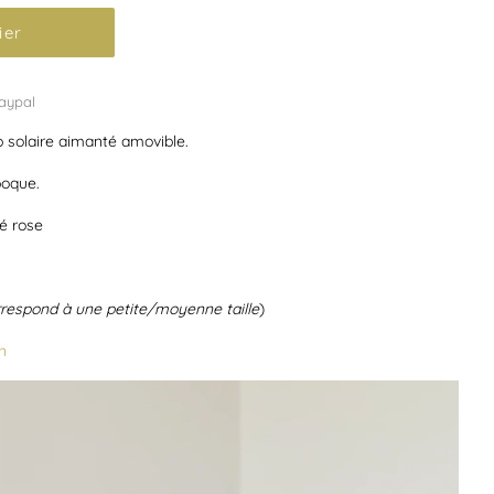
ier
aypal
p solaire aimanté amovible.
poque.
é rose
rrespond à une petite/moyenne taille
)
n