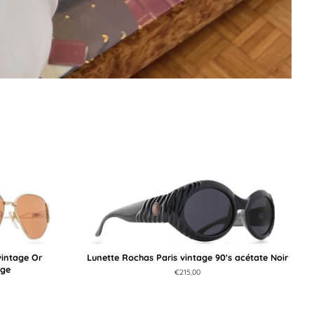
vintage Or
Lunette Rochas Paris vintage 90's acétate Noir
nge
Prix
€215,00
régulier