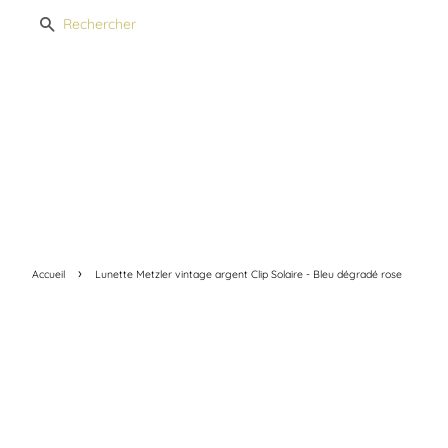
Recherche
›
Accueil
Lunette Metzler vintage argent Clip Solaire - Bleu dégradé rose