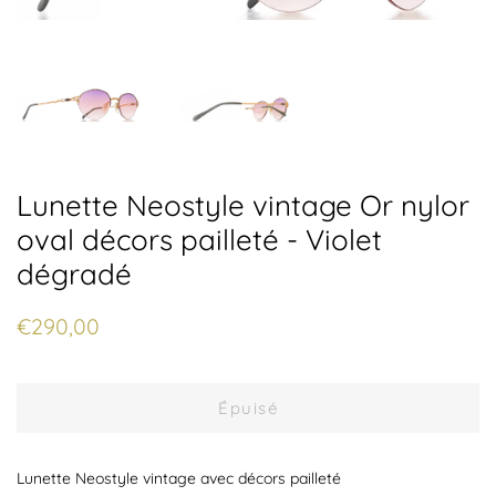
Lunette Neostyle vintage Or nylor
oval décors pailleté - Violet
dégradé
Prix
Prix
€290,00
régulier
réduit
Épuisé
Lunette Neostyle vintage avec décors pailleté