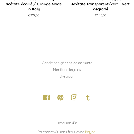
acétate écaillé / Orange Made
Acétate transparent/vert - Vert
in Italy
dégradé
Prix
€215,00
Prix
€240,00
régulier
régulier
Conditions générales de vente
Mentions légales
Livraison
Facebook
Pinterest
Instagram
Tumblr
Livraison 48h
Paiement 4X sans frais avec
Paypal