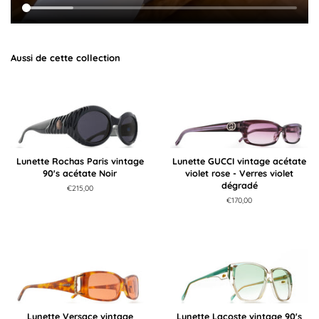
Aussi de cette collection
Lunette Rochas Paris vintage
Lunette GUCCI vintage acétate
90's acétate Noir
violet rose - Verres violet
dégradé
Prix
€215,00
régulier
Prix
€170,00
régulier
Lunette Versace vintage
Lunette Lacoste vintage 90's