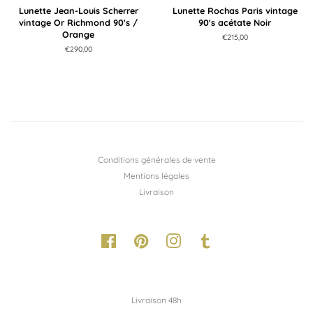
Lunette Jean-Louis Scherrer
Lunette Rochas Paris vintage
vintage Or Richmond 90's /
90's acétate Noir
Orange
Prix
€215,00
régulier
Prix
€290,00
régulier
Conditions générales de vente
Mentions légales
Livraison
Facebook
Pinterest
Instagram
Tumblr
Livraison 48h