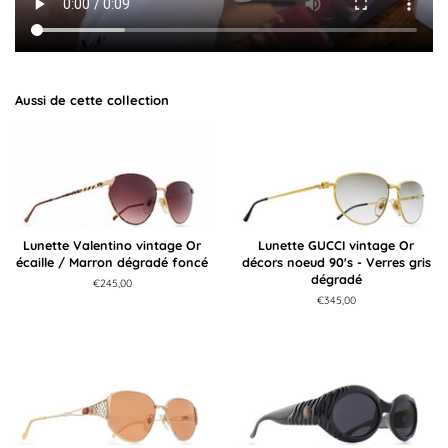
Aussi de cette collection
Lunette Valentino vintage Or
Lunette GUCCI vintage Or
écaille / Marron dégradé foncé
décors noeud 90's - Verres gris
dégradé
Prix
€245,00
régulier
Prix
€345,00
régulier