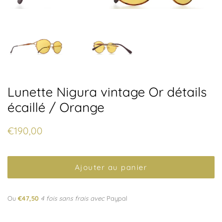
Lunette Nigura vintage Or détails
écaillé / Orange
Prix
Prix
€190,00
régulier
réduit
Ajouter au panier
Ou
€47,50
4 fois sans frais avec
Paypal