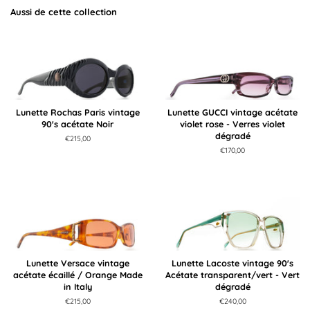
Aussi de cette collection
Lunette Rochas Paris vintage
Lunette GUCCI vintage acétate
90's acétate Noir
violet rose - Verres violet
dégradé
Prix
€215,00
régulier
Prix
€170,00
régulier
Lunette Versace vintage
Lunette Lacoste vintage 90's
acétate écaillé / Orange Made
Acétate transparent/vert - Vert
in Italy
dégradé
Prix
€215,00
Prix
€240,00