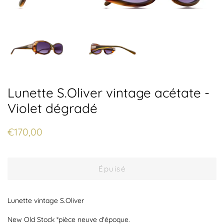
Lunette S.Oliver vintage acétate -
Violet dégradé
Prix
Prix
€170,00
régulier
réduit
Épuisé
Lunette vintage S.Oliver
New Old Stock *pièce neuve d'époque.