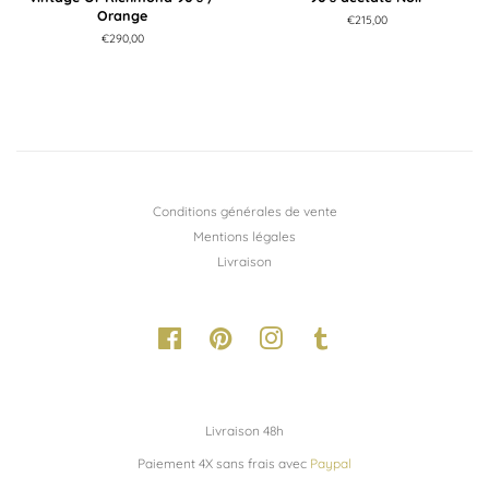
Orange
Prix
€215,00
régulier
Prix
€290,00
régulier
Conditions générales de vente
Mentions légales
Livraison
Facebook
Pinterest
Instagram
Tumblr
Livraison 48h
Paiement 4X sans frais avec
Paypal