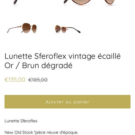
Lunette Sferoflex vintage écaillé
Or / Brun dégradé
Prix
Prix
€135,00
€185,00
régulier
réduit
Ajouter au panier
Lunette Sferoflex
New Old Stock *pièce neuve d'époque.