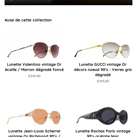
Aussi de cette collection
Lunette Valentino vintage Or
Lunette GUCCI vintage Or
écaille / Marron dégradé foncé
décors noeud 90's - Verres gris
dégradé
Prix
€245,00
régulier
Prix
€345,00
régulier
Lunette Jean-Louis Scherrer
Lunette Rochas Paris vintage
vintage Or Richmond 90's /
90's acétate Noir