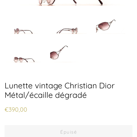
Lunette vintage Christian Dior
Métal/écaille dégradé
Prix
Prix
€390,00
régulier
réduit
Épuisé