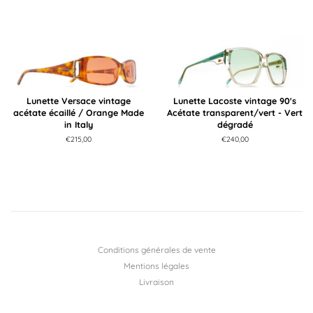
Lunette Versace vintage
Lunette Lacoste vintage 90's
acétate écaillé / Orange Made
Acétate transparent/vert - Vert
in Italy
dégradé
Prix
€215,00
Prix
€240,00
régulier
régulier
Conditions générales de vente
Mentions légales
Livraison