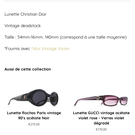
Lunette Christian Dior
Vintage deadstock
Taille : 54mm-16mm. 140mm (correspond à une taille moyenne)
*Fournis avec
l'étui Vintage Vision
Aussi de cette collection
Lunette Rochas Paris vintage
Lunette GUCCI vintage acétate
90's acétate Noir
violet rose - Verres violet
dégradé
Prix
€215,00
régulier
Prix
€170,00
régulier