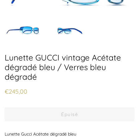
Lunette GUCCI vintage Acétate
dégradé bleu / Verres bleu
dégradé
Prix
Prix
€245,00
régulier
réduit
Épuisé
Lunette Gucci Acétate dégradé bleu