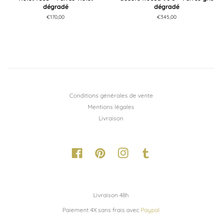
dégradé
dégradé
Prix
€170,00
Prix
€345,00
régulier
régulier
Conditions générales de vente
Mentions légales
Livraison
Facebook
Pinterest
Instagram
Tumblr
Livraison 48h
Paiement 4X sans frais avec
Paypal