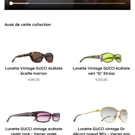
Aussi de cette collection
Lunette Vintage GUCCI Acétate
Lunette Vintage GUCCI Acétate
écaille marron
vert "G" Strass
Prix
€185,00
Prix
€265,00
régulier
régulier
Lunette GUCCI vintage acétate
Lunette GUCCI vintage Or
violet rose - Verres violet
décors noeud 90's - Verres gris