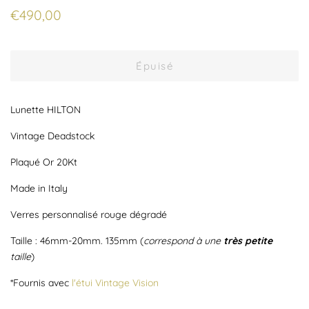
Prix
Prix
€490,00
régulier
réduit
Épuisé
Lunette HILTON
Vintage Deadstock
Plaqué Or 20Kt
Made in Italy
Verres personnalisé rouge dégradé
Taille : 46mm-20mm. 135mm (
correspond à une
très
petite
taille
)
*Fournis avec
l'étui Vintage Vision