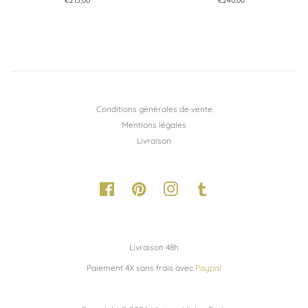
Prix
€215,00
Prix
€240,00
régulier
régulier
Conditions générales de vente
Mentions légales
Livraison
Facebook
Pinterest
Instagram
Tumblr
Livraison 48h
Paiement 4X sans frais avec
Paypal