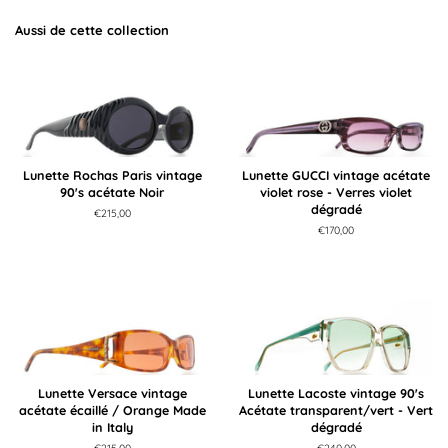
Aussi de cette collection
Lunette Rochas Paris vintage
Lunette GUCCI vintage acétate
90's acétate Noir
violet rose - Verres violet
dégradé
Prix
€215,00
régulier
Prix
€170,00
régulier
Lunette Versace vintage
Lunette Lacoste vintage 90's
acétate écaillé / Orange Made
Acétate transparent/vert - Vert
in Italy
dégradé