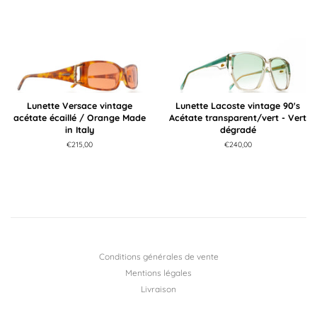
régulier
Lunette Versace vintage
Lunette Lacoste vintage 90's
acétate écaillé / Orange Made
Acétate transparent/vert - Vert
in Italy
dégradé
Prix
€215,00
Prix
€240,00
régulier
régulier
Conditions générales de vente
Mentions légales
Livraison