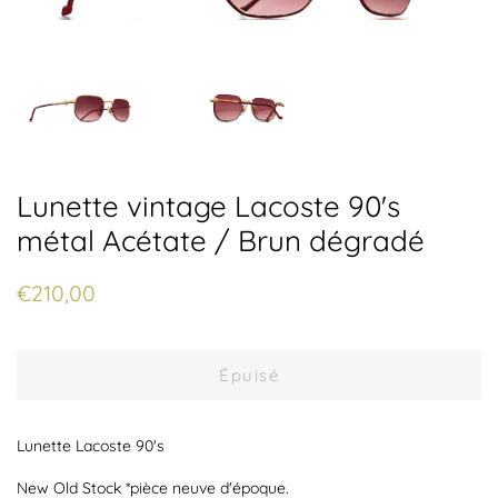
Lunette vintage Lacoste 90's
métal Acétate / Brun dégradé
Prix
Prix
€210,00
régulier
réduit
Épuisé
Lunette Lacoste 90's
New Old Stock *pièce neuve d'époque.