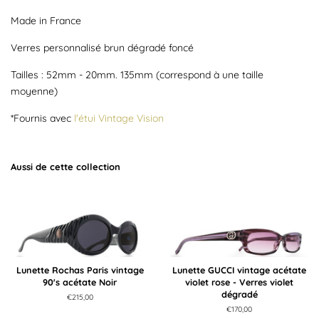
Made in France
Verres personnalisé brun dégradé foncé
Tailles : 52mm - 20mm. 135mm (correspond à une taille
moyenne)
*Fournis avec
l'étui Vintage Vision
Aussi de cette collection
Lunette Rochas Paris vintage
Lunette GUCCI vintage acétate
90's acétate Noir
violet rose - Verres violet
dégradé
Prix
€215,00
régulier
Prix
€170,00