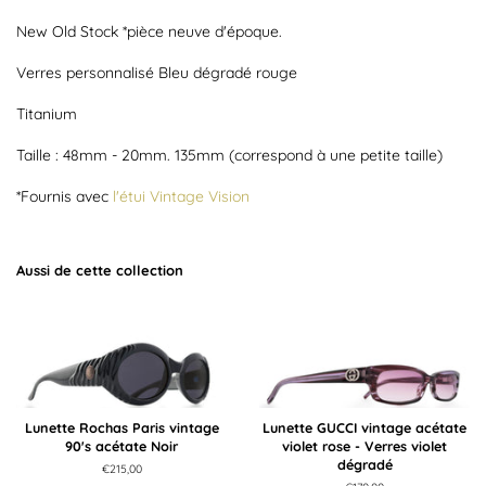
New Old Stock *pièce neuve d'époque.
Verres personnalisé Bleu dégradé rouge
Titanium
Taille : 48mm - 20mm. 135mm (correspond à une petite taille)
*Fournis avec
l'étui Vintage Vision
Aussi de cette collection
Lunette Rochas Paris vintage
Lunette GUCCI vintage acétate
90's acétate Noir
violet rose - Verres violet
dégradé
Prix
€215,00
régulier