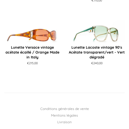
Prix
€170,00
régulier
Lunette Versace vintage
Lunette Lacoste vintage 90's
acétate écaillé / Orange Made
Acétate transparent/vert - Vert
in Italy
dégradé
Prix
€215,00
Prix
€240,00
régulier
régulier
Conditions générales de vente
Mentions légales
Livraison