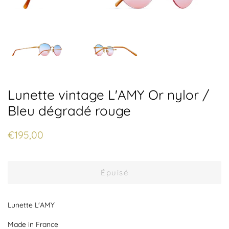
Lunette vintage L'AMY Or nylor /
Bleu dégradé rouge
Prix
Prix
€195,00
régulier
réduit
Épuisé
Lunette L'AMY
Made in France