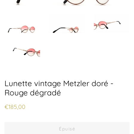
Lunette vintage Metzler doré -
Rouge dégradé
Prix
Prix
€185,00
régulier
réduit
Épuisé