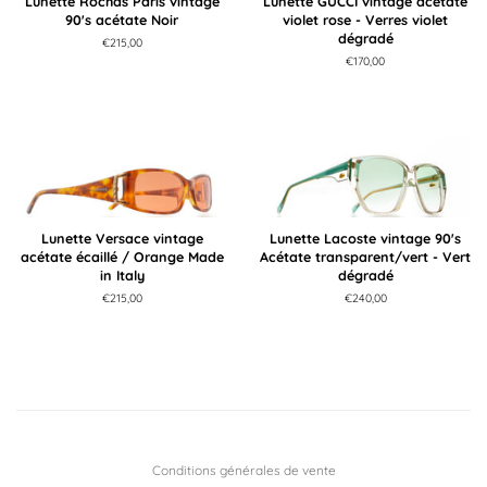
Lunette Rochas Paris vintage
Lunette GUCCI vintage acétate
90's acétate Noir
violet rose - Verres violet
dégradé
Prix
€215,00
régulier
Prix
€170,00
régulier
Lunette Versace vintage
Lunette Lacoste vintage 90's
acétate écaillé / Orange Made
Acétate transparent/vert - Vert
in Italy
dégradé
Prix
€215,00
Prix
€240,00
régulier
régulier
Conditions générales de vente