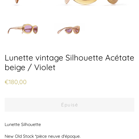
Lunette vintage Silhouette Acétate
beige / Violet
Prix
Prix
€180,00
régulier
réduit
Épuisé
Lunette Silhouette
New Old Stock *pièce neuve d'époque.