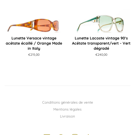
Lunette Versace vintage
Lunette Lacoste vintage 90's
acétate écaillé / Orange Made
Acétate transparent/vert - Vert
in Italy
dégradé
Prix
€215,00
Prix
€240,00
régulier
régulier
Conditions générales de vente
Mentions légales
Livraison