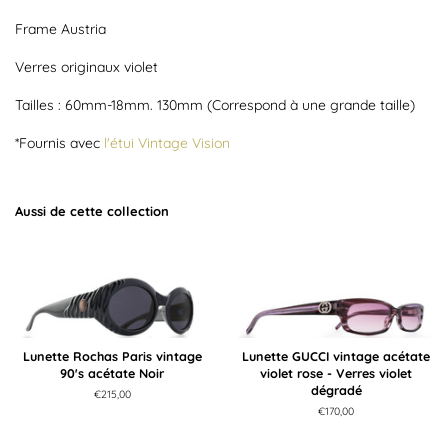
Frame Austria
Verres originaux violet
Tailles : 60mm-18mm. 130mm (Correspond à une grande taille)
*Fournis avec
l'étui Vintage Vision
Aussi de cette collection
Lunette Rochas Paris vintage
Lunette GUCCI vintage acétate
90's acétate Noir
violet rose - Verres violet
dégradé
Prix
€215,00
régulier
Prix
€170,00
régulier