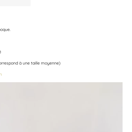
poque.
é
rrespond à une taille moyenne)
n