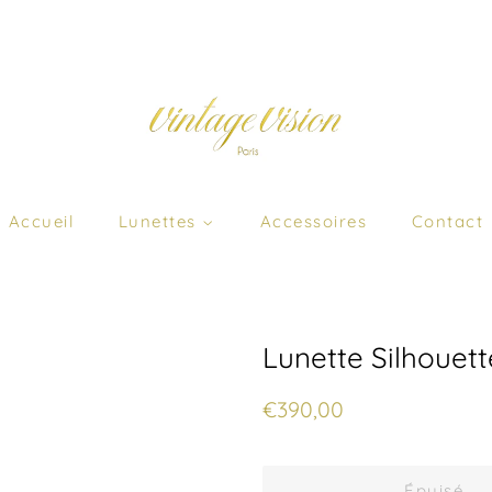
Accueil
Lunettes
Accessoires
Contact
Lunette Silhouett
Prix
Prix
€390,00
régulier
réduit
Épuisé