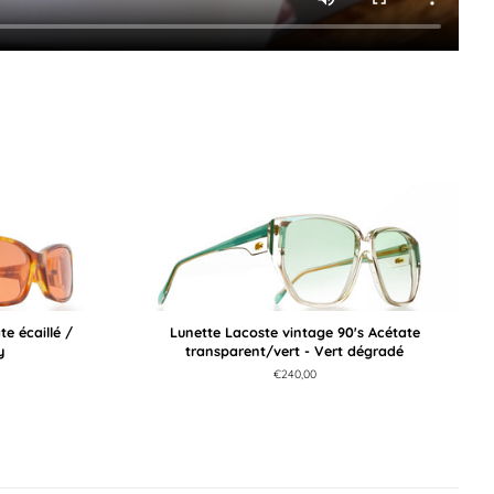
e écaillé /
Lunette Lacoste vintage 90's Acétate
y
transparent/vert - Vert dégradé
Prix
€240,00
régulier