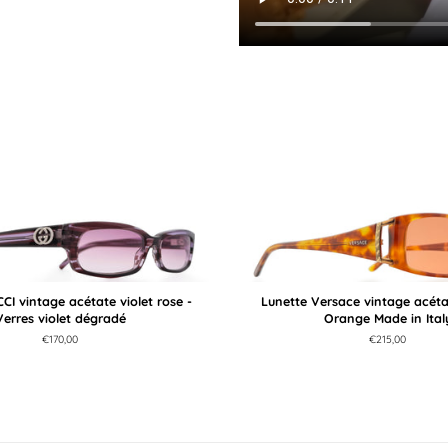
CI vintage acétate violet rose -
Lunette Versace vintage acétat
Verres violet dégradé
Orange Made in Ital
Prix
€170,00
Prix
€215,00
régulier
régulier