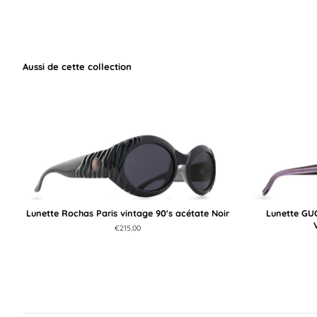
Aussi de cette collection
Lunette Rochas Paris vintage 90's acétate Noir
Lunette GUC
Prix
€215,00
régulier